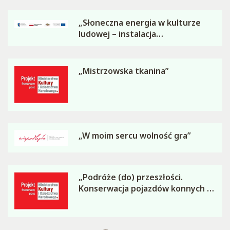
„Słoneczna energia w kulturze
ludowej – instalacja
fotowoltaiczna na budynku
administracyjnym Podlaskiego
Muzeum Kultury Ludowej”
„Mistrzowska tkanina”
„W moim sercu wolność gra”
„Podróże (do) przeszłości.
Konserwacja pojazdów konnych z
kolekcji Podlaskiego Muzeum
Kultury Ludowej – etap I”